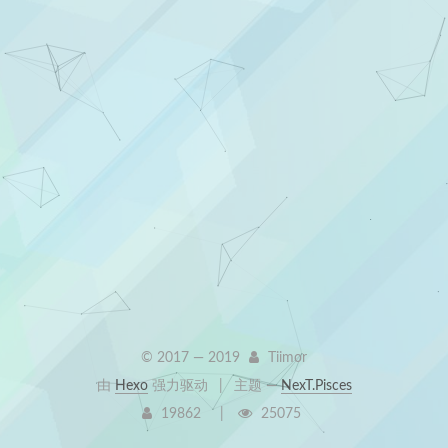
© 2017 —
2019
Tiimor
由
Hexo
强力驱动
|
主题 —
NexT.Pisces
19862
25075